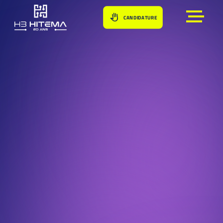
École
CANDIDATURE
Formations
Campus
Admissions
Alternance
Initiale
Accueil
Admissions
+ D'INFOS
EVENEMENTS
CANDIDATURE