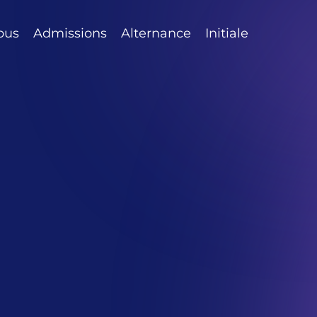
pus
Admissions
Alternance
Initiale
c+3)