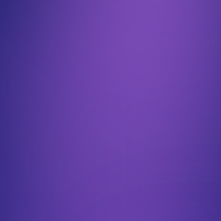
M1-M2 Développement
Logiciel et IoT.
Développement d’automatismes (JavaScript) avec des
intégrations API (Trello, Slack, Pipedrive, etc.).
Création d’applications de scraping (Python, Django) pour
collecter des données globales.
Automatisation de tâches comptables et commerciales :
Google App Script pour Google Sheets.
Création de bots (Python) pour le suivi de performances
commerciales.
Génération automatique de factures (JavaScript).
Traitement de fichiers via des scripts Python.