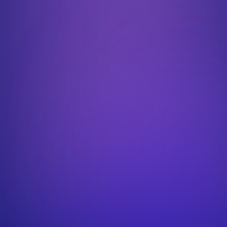
Profil recherché
Vous souhaitez préparer un M1-M2 Développement Logiciel et
IoT
Adaptabilité et autonomie
Rigueur dans le développement et la gestion des projets
Compétences techniques :
Maitrise des langages Python et JavaScript.
Connaissance des frameworks et outils associés (Django, API,
Google App Script).
Esprit d’analyse et résolution de problèmes techniques
complexes.