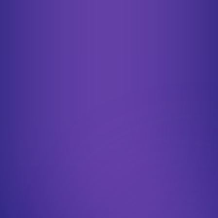
M1-M2 Data et intelligence artificielle
M1-M2 Développement Logiciel et IoT
M1-M2 Système, Réseaux, Cloud et Sécurité