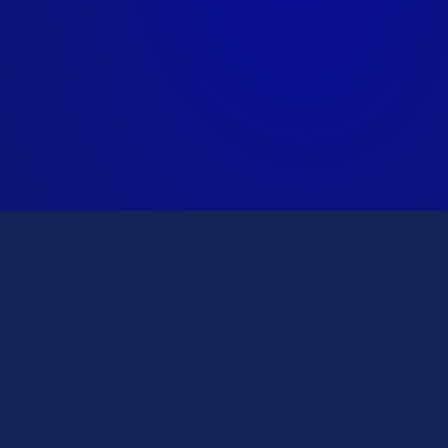
17/08/2020
05/10/2020
Interview d’un
La semaine de création
professeur de Java /
d’entreprise à H3
SQL
Hitema
Lire l'article
Lire l'article