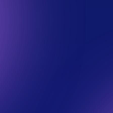
les détailler
Github