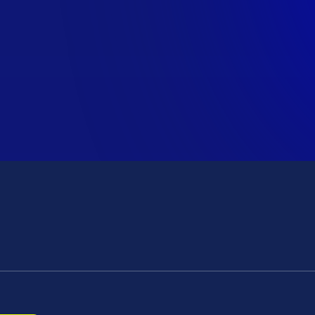
05/10/2020
La semaine de création d’entreprise à H3
Hitema
H3 Hitema organise une semaine de l'entrepreneuriat, un
exercice bénéfique pour s'initier à la création d'entreprise,
qui allie esprit d'équipe, rigueur et créativité.
Lire l'article