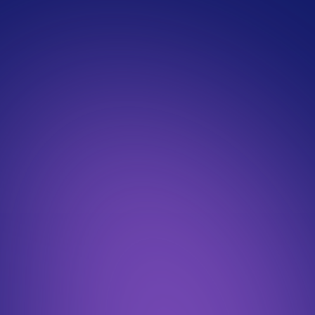
En créant un profil détaillé
En vous connectant et en contactant des 
En étant actif