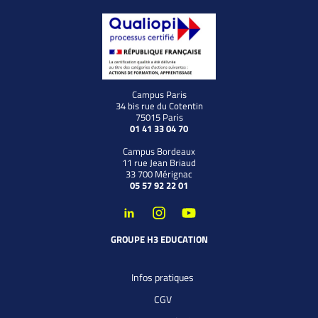
Campus Paris
34 bis rue du Cotentin
75015 Paris
01 41 33 04 70
Campus Bordeaux
11 rue Jean Briaud
33 700 Mérignac
05 57 92 22 01
GROUPE H3 EDUCATION
Infos pratiques
CGV