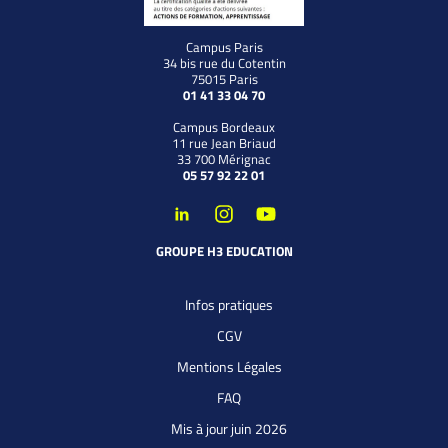
Campus Paris
34 bis rue du Cotentin
75015 Paris
01 41 33 04 70
Campus Bordeaux
11 rue Jean Briaud
33 700 Mérignac
05 57 92 22 01
GROUPE H3 EDUCATION
Infos pratiques
CGV
Mentions Légales
FAQ
Mis à jour juin 2026