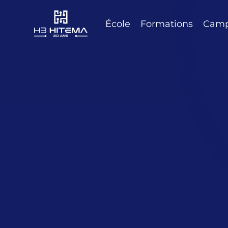
École
Formations
Cam