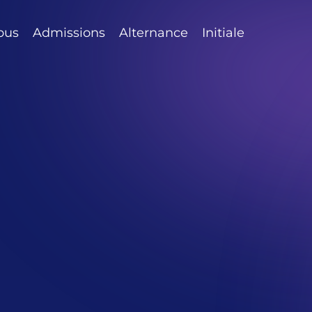
pus
Admissions
Alternance
Initiale