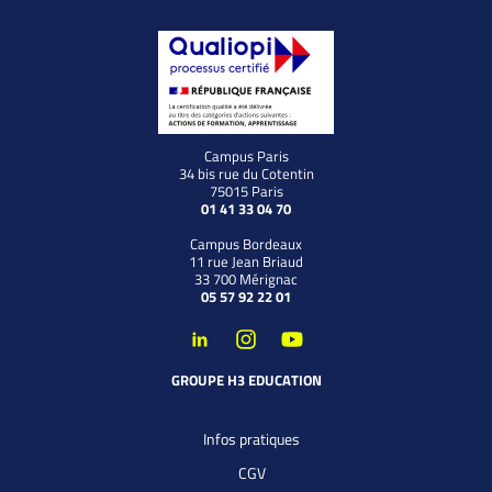
Campus Paris
34 bis rue du Cotentin
75015 Paris
01 41 33 04 70
Campus Bordeaux
11 rue Jean Briaud
33 700 Mérignac
05 57 92 22 01
GROUPE H3 EDUCATION
Infos pratiques
CGV